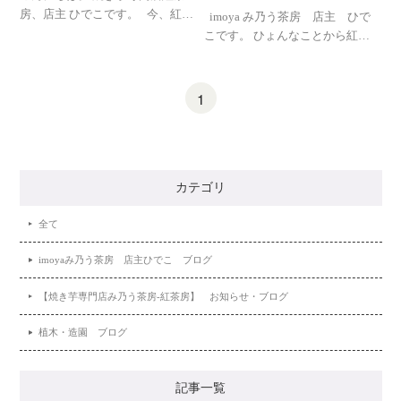
房、店主 ひでこです。 今、紅…
imoya み乃う茶房 店主 ひで
こです。 ひょんなことから紅…
1
カテゴリ
全て
imoyaみ乃う茶房 店主ひでこ ブログ
【焼き芋専門店み乃う茶房-紅茶房】 お知らせ・ブログ
植木・造園 ブログ
記事一覧